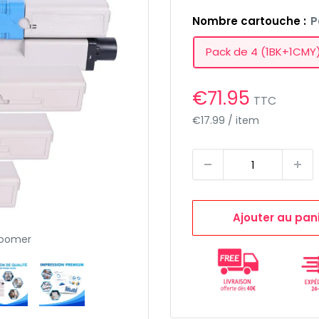
Nombre cartouche :
P
Pack de 4 (1BK+1CMY
Prix
€71.95
TTC
réduit
€17.99
/
item
Ajouter au pan
zoomer