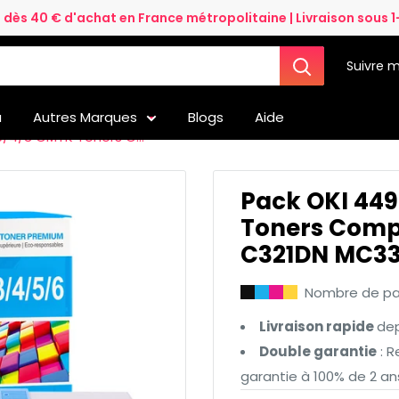
e dès 40 € d'achat en France métropolitaine | Livraison sous 1
Suivre m
a
Autres Marques
Blogs
Aide
/4/3 CMYK Toners C...
Pack OKI 44
Toners Compa
C321DN MC3
Nombre de pag
Livraison rapide
dep
Double garantie
: R
garantie à 100% de 2 an