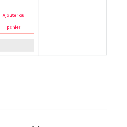
N MC342
Ajouter au
panier