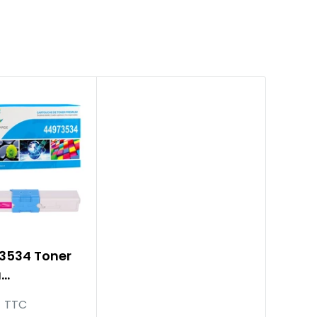
3534 Toner
a
le | OKI
8
TTC
C321DN