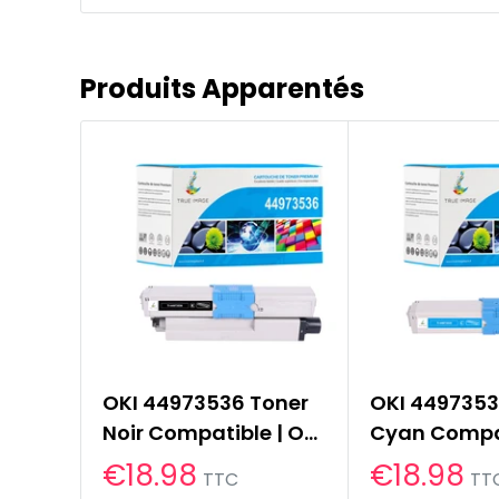
Produits Apparentés
OKI 44973536 Toner
OKI 4497353
Noir Compatible | OKI
Cyan Compat
C301DN C321DN
OKI C301DN 
Prix
€18.98
Prix
€18.98
TTC
TT
réduit
réduit
MC332DN MC342
MC332DN M