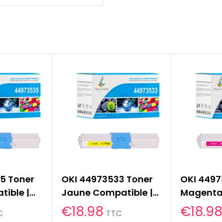
5 Toner
OKI 44973533 Toner
OKI 4497
ible |
Jaune Compatible |
Magent
C321DN
OKI C301DN C321DN
Compatib
Prix
€18.98
Prix
€18.9
C
TTC
réduit
réduit
C342
MC332DN MC342
C301DN 