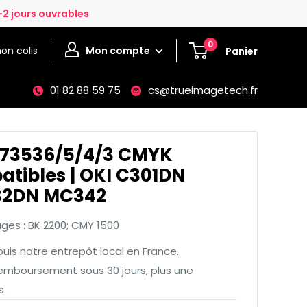
-2 jours ouvrables
0
on colis
Mon compte
Panier
01 82 88 59 75
cs@trueimagetech.fr
973536/5/4/3 CMYK
tibles | OKI C301DN
32DN MC342
es : BK 2200; CMY 1500
uis notre entrepôt local en France.
emboursement sous 30 jours, plus une
s.