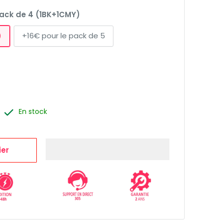
ack de 4 (1BK+1CMY)
)
+16€ pour le pack de 5
En stock
ier