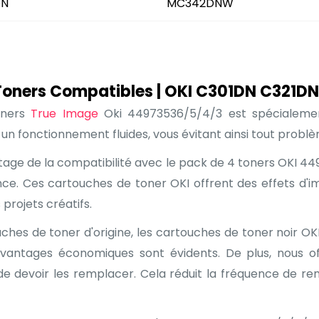
DN
MC342DNW
oners Compatibles | OKI C301DN C321D
oners
True Image
Oki 44973536/5/4/3 est spécialemen
t un fonctionnement fluides, vous évitant ainsi tout probl
tage de la compatibilité avec le pack de 4 toners OKI 449
e. Ces cartouches de toner OKI offrent des effets d'i
projets créatifs.
es de toner d'origine, les cartouches de toner noir O
avantages économiques sont évidents. De plus, nous 
 devoir les remplacer. Cela réduit la fréquence de r