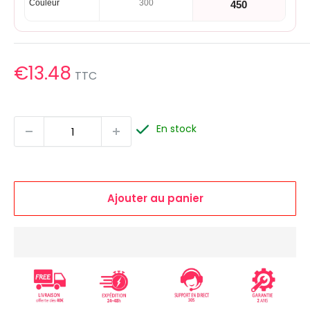
Couleur
300
450
Prix
€13.48
TTC
réduit
En stock
Ajouter au panier