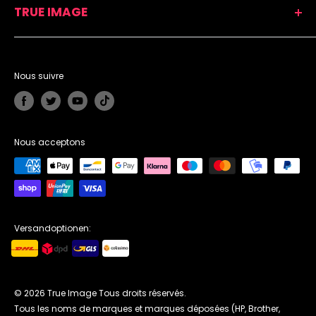
True Image DE
TRUE IMAGE
Aide
True Image UK
Politiques de confidentialité
True Image NL
Adresse professionnelle :
Échange & retour
True Image IT
Looskade 20, 6041 LE Roermond, Pays-Bas
CGV
Nous suivre
True Image US
Téléphone :
01 82 88 59 75
Modes de paiement
E-mail :
cs@trueimagetech.fr
Du lundi au vendredi, de 7h30 à 16h
Nous acceptons
Versandoptionen:
© 2026 True Image Tous droits réservés.
Tous les noms de marques et marques déposées (HP, Brother,