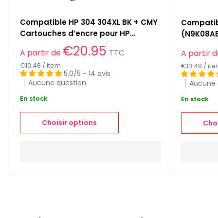
Compatible HP 304 304XL BK + CMY
Compatib
Cartouches d’encre pour HP
(N9K08AE
DeskJet 3760/ DeskJet 3762/
Prix
€20.95
Prix
A partir de
TTC
A partir 
réduit
DeskJet 2620
réduit
€10.48
/
item
€13.48
/
it
5.0/5 - 14 avis
Aucune question
Aucune 
En stock
En stock
Choisir options
Choi