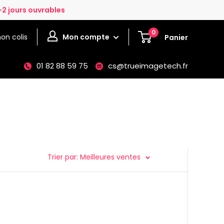
-2 jours ouvrables
0
on colis
Mon compte
Panier
01 82 88 59 75
cs@trueimagetech.fr
Trier par: Meilleures ventes