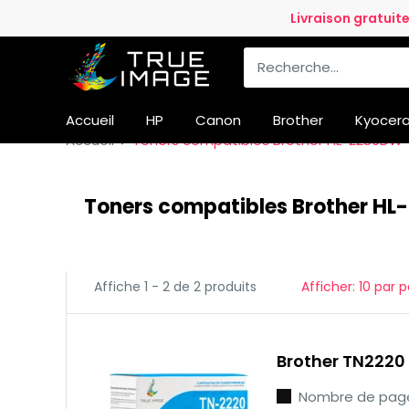
Passer
Livraison gratuit
au
True
contenu
Image
FR
Accueil
HP
Canon
Brother
Kyocer
Accueil
Toners compatibles Brother HL-2280DW
Toners compatibles Brother H
Affiche 1 - 2 de 2 produits
Afficher: 10 par 
Brother TN2220
Nombre de pages