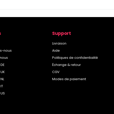
s
Support
Livraison
s-nous
Aide
-nous
Politiques de confidentialité
 DE
Échange & retour
 UK
CGV
 NL
Modes de paiement
IT
 US