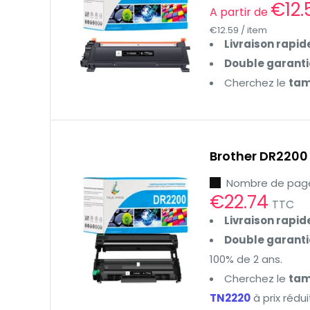
Prix
€12
A partir de
réduit
€12.59
/
item
Livraison rapid
Double garanti
Cherchez le
ta
Brother DR2200
Nombre de page
Prix
€22.74
TTC
réduit
Livraison rapid
Double garanti
100% de 2 ans.
Cherchez le
ta
TN2220
à prix rédui